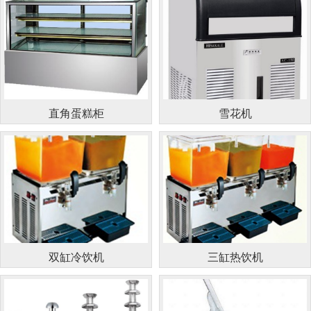
直角蛋糕柜
雪花机
双缸冷饮机
三缸热饮机