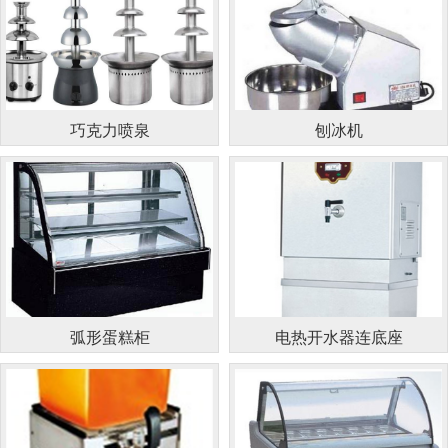
巧克力喷泉
刨冰机
弧形蛋糕柜
电热开水器连底座