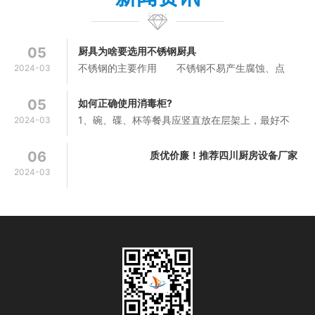
05
厨具为啥要选用不锈钢厨具
不锈钢的主要作用 不锈钢不易产生腐蚀、点
2024-03
蚀、锈蚀或磨损。不锈钢还是建筑用金属材料中强
度最高的材料之一。由于不锈钢具有良...
05
如何正确使用消毒柜?
1、碗、碟、杯等餐具应竖直放在层架上，最好不
2024-03
要叠放，以便通气和尽快消毒2、塑料等不耐高温
的餐饮具不能放在下层高温消毒柜内，...
06
质优价廉！推荐四川厨房设备厂家
2024-03